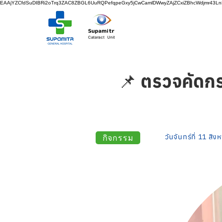
EAAjYZCfdSuDIBRi2oTrq3ZAC8ZBGL6UuRQPefqpeGxy5jCwCamlDWwyZAjZCxiZBhcWdjmr43
📌 ตรวจคัดก
กิจกรรม
วันจันทร์ที่ 11 ส