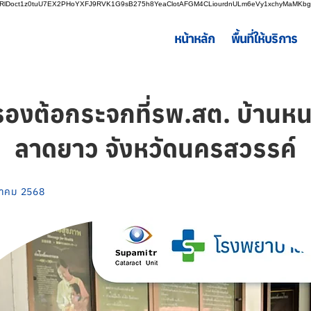
LnRlDoct1z0tuU7EX2PHoYXFJ9RVK1G9sB275h8YeaClotAFGM4CLiourdnULm6eVy1xchyMaMK
หน้าหลัก
พื้นที่ให้บริการ
รองต้อกระจกที่รพ.สต. บ้านห
ลาดยาว จังหวัดนครสวรรค์
ิงหาคม 2568