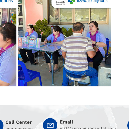
Email
Call Center
mkt@supamitrhospital.com