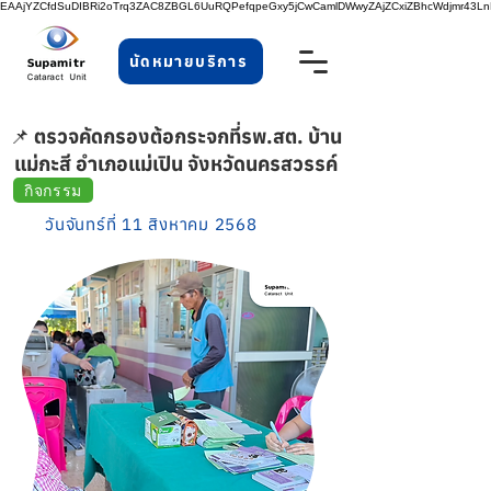
EAAjYZCfdSuDIBRi2oTrq3ZAC8ZBGL6UuRQPefqpeGxy5jCwCamlDWwyZAjZCxiZBhcWdjmr43
นัดหมายบริการ
📌 ตรวจคัดกรองต้อกระจกที่รพ.สต. บ้าน
แม่กะสี อำเภอแม่เปิน จังหวัดนครสวรรค์
กิจกรรม
วันจันทร์ที่ 11 สิงหาคม 2568