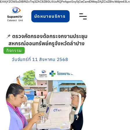
EAAjYZCfdSuDIBRi2oTrq3ZAC8ZBGL6UuRQPefqpeGxy5jCwCamlDWwyZAjZCxiZBhcWdjmr43
นัดหมายบริการ
📌 ตรวจคัดกรองต้อกระจกงานประชุม
สหกรณ์ออมทรัพย์ครูจังหวัดลำปาง
กิจกรรม
วันจันทร์ที่ 11 สิงหาคม 2568