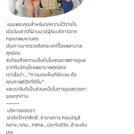
 ขอบพระคุณสำหรับทุกความไว้วางใจ
เมือวันเสาร์ที่ผ่านมามีผู้รับบริการจาก 
กรุงเทพมหานคร
เดินทางมาตรวจต้อกระจกที่โรงพยาบาล
ศุภมิตร
สะท้อนถึงความเชื่อมั่นในคุณภาพการดูแล
จากทีมจักษุโรงพยาบาลศุภมิตร
เราเชื่อว่า…“การมองเห็นที่ชัดเจน คือ
คุณภาพชีวิตที่ดีขึ้น”
และเรายินดีเป็นส่วนหนึ่งในการดูแลดวงตา
ของทุกท่าน
⸻
 บริการของเรา:
 ผ่าตัดได้ทุกสิทธิ์: ข้าราชการ กรมบัญชี
กลาง, กทม., กสทช., ประกันชีวิต, ชำระเงิน
เอง