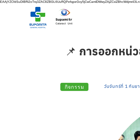
EAAjYZCfdSuDIBRi2oTrq3ZAC8ZBGL6UuRQPefqpeGxy5jCwCamlDWwyZAjZCxiZBhcWdjmr43
📌 การออกหน่ว
กิจกรรม
วันจันทร์ที่ 1 กัน