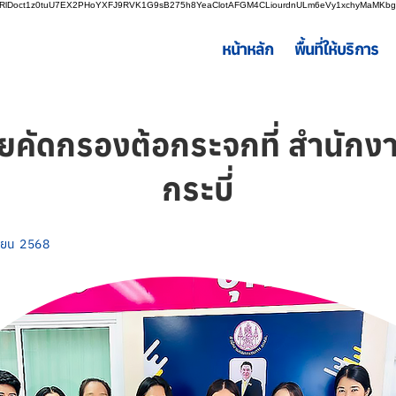
LnRlDoct1z0tuU7EX2PHoYXFJ9RVK1G9sB275h8YeaClotAFGM4CLiourdnULm6eVy1xchyMaMK
หน้าหลัก
พื้นที่ให้บริการ
ยคัดกรองต้อกระจกที่ สำนักงา
กระบี่
ยายน 2568