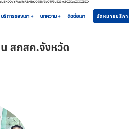
bgdLEKDQeYFfac5cRZAEpJC9SjV7bOTF5L529xxZCZCzpZCQZDZD
บริการของเรา +
บทความ +
ติดต่อเรา
นัดหมายบริกา
น สกสค.จังหวัด