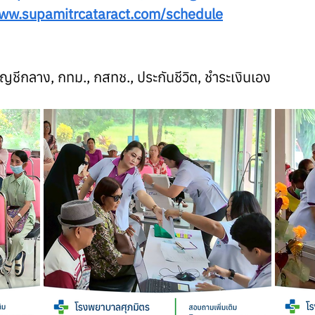
www.supamitrcataract.com/schedule
บัญชีกลาง, กทม., กสทช., ประกันชีวิต, ชำระเงินเอง