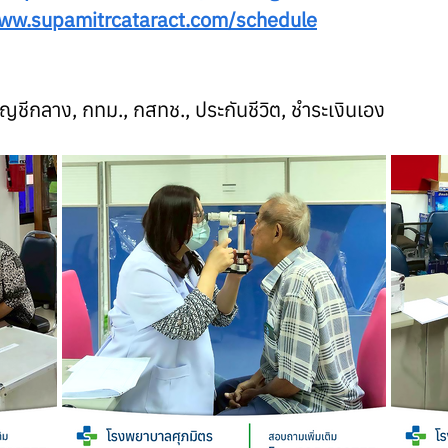
www.supamitrcataract.com/schedule
บัญชีกลาง, กทม., กสทช., ประกันชีวิต, ชำระเงินเอง