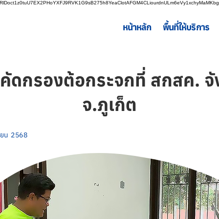
LnRlDoct1z0tuU7EX2PHoYXFJ9RVK1G9sB275h8YeaClotAFGM4CLiourdnULm6eVy1xchyMaMK
หน้าหลัก
พื้นที่ให้บริการ
ดกรองต้อกระจกที่ สกสค. จังห
จ.ภูเก็ต
ยายน 2568