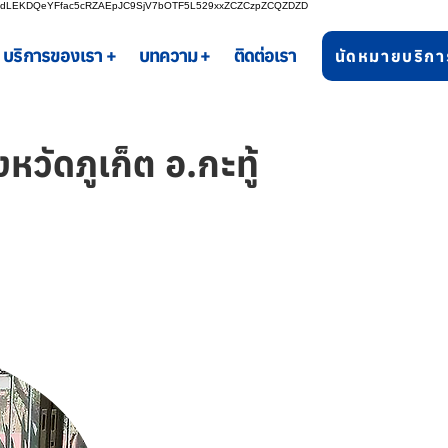
bgdLEKDQeYFfac5cRZAEpJC9SjV7bOTF5L529xxZCZCzpZCQZDZD
บริการของเรา +
บทความ +
ติดต่อเรา
นัดหมายบริกา
วัดภูเก็ต อ.กะทู้