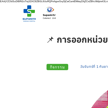
EAAjYZCfdSuDIBRi2oTrq3ZAC8ZBGL6UuRQPefqpeGxy5jCwCamlDWwyZAjZCxiZBhcWdjmr43
📌 การออกหน่วยคั
กิจกรรม
วันจันทร์ที่ 1 กัน