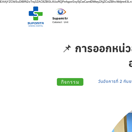
EAAjYZCfdSuDIBRi2oTrq3ZAC8ZBGL6UuRQPefqpeGxy5jCwCamlDWwyZAjZCxiZBhcWdjmr43
📌 การออกหน่ว
กิจกรรม
วันอังคารที่ 2 กั