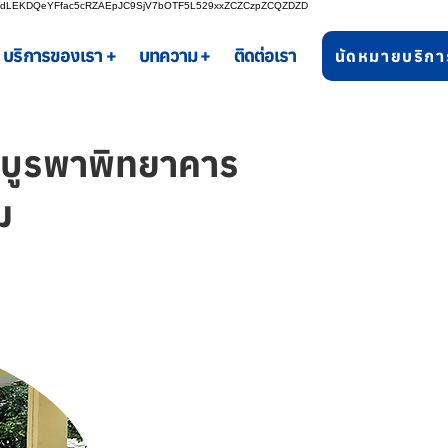
bgdLEKDQeYFfac5cRZAEpJC9SjV7bOTF5L529xxZCZCzpZCQZDZD
บริการของเรา +
บทความ +
ติดต่อเรา
นัดหมายบริกา
ลบูรพาพิทยาคาร
ม