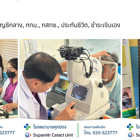
บัญชีกลาง, กทม., กสทช., ประกันชีวิต, ชำระเงินเอง