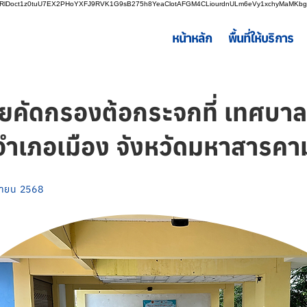
LnRlDoct1z0tuU7EX2PHoYXFJ9RVK1G9sB275h8YeaClotAFGM4CLiourdnULm6eVy1xchyMaMK
หน้าหลัก
พื้นที่ให้บริการ
ยคัดกรองต้อกระจกที่ เทศบา
อำเภอเมือง จังหวัดมหาสารคา
นยายน 2568