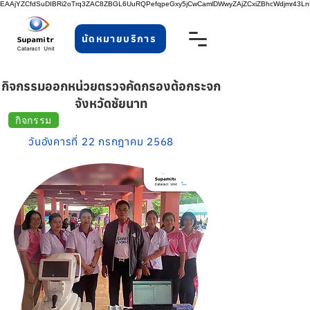
EAAjYZCfdSuDIBRi2oTrq3ZAC8ZBGL6UuRQPefqpeGxy5jCwCamlDWwyZAjZCxiZBhcWdjmr43
นัดหมายบริการ
กิจกรรมออกหน่วยตรวจคัดกรองต้อกระจก
จังหวัดชัยนาท
กิจกรรม
วันอังคารที่ 22 กรกฎาคม 2568