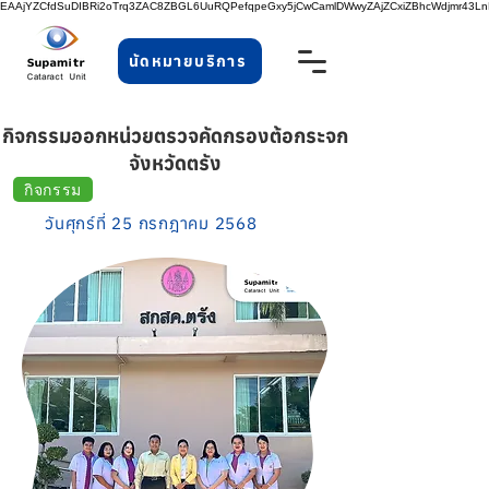
EAAjYZCfdSuDIBRi2oTrq3ZAC8ZBGL6UuRQPefqpeGxy5jCwCamlDWwyZAjZCxiZBhcWdjmr43
นัดหมายบริการ
กิจกรรมออกหน่วยตรวจคัดกรองต้อกระจก
จังหวัดตรัง
กิจกรรม
วันศุกร์ที่ 25 กรกฎาคม 2568