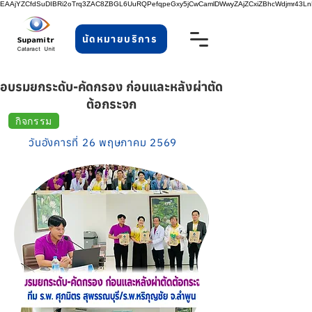
EAAjYZCfdSuDIBRi2oTrq3ZAC8ZBGL6UuRQPefqpeGxy5jCwCamlDWwyZAjZCxiZBhcWdjmr43
นัดหมายบริการ
อบรมยกระดับ-คัดกรอง ก่อนและหลังผ่าตัด
ต้อกระจก
กิจกรรม
วันอังคารที่ 26 พฤษภาคม 2569