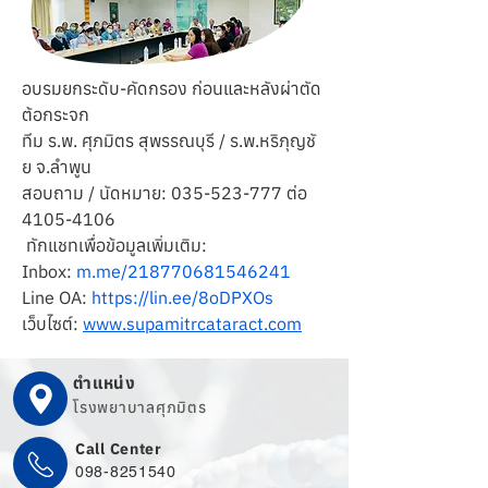
อบรมยกระดับ-คัดกรอง ก่อนและหลังผ่าตัด
ต้อกระจก
ทีม ร.พ. ศุภมิตร สุพรรณบุรี / ร.พ.หริภุญชั
ย จ.ลำพูน
สอบถาม / นัดหมาย: 035-523-777 ต่อ 
4105-4106
 ทักแชทเพื่อข้อมูลเพิ่มเติม:
Inbox: 
m.me/218770681546241
Line OA: 
https://lin.ee/8oDPXOs
เว็บไซต์: 
www.supamitrcataract.com
ตำแหน่ง
โรงพยาบาลศุภมิตร
Call Center
098-8251540