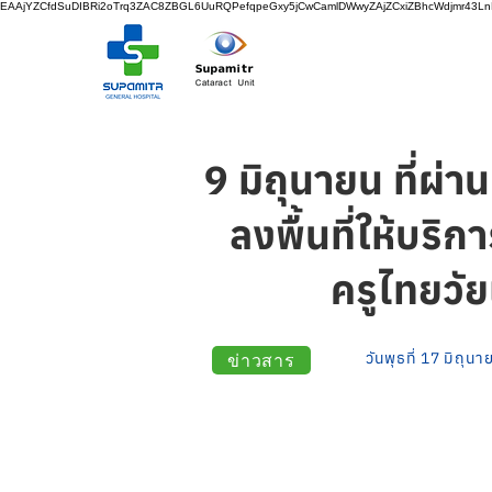
EAAjYZCfdSuDIBRi2oTrq3ZAC8ZBGL6UuRQPefqpeGxy5jCwCamlDWwyZAjZCxiZBhcWdjmr43
9 มิถุนายน ที่ผ่
ลงพื้นที่ให้บร
ครูไทยวั
ข่าวสาร
วันพุธที่ 17 มิถุน