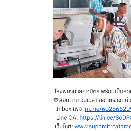
 โรงพยาบาลศุภมิตร พร้อมเป็นส่
💙สอบถาม วันเวลา ออกตรวจหน่วย
  Inbox เพจ  
m.me/60286620
  Line OA: 
https://lin.ee/8oD
 เว็บไซต์: 
www.supamitrcatara