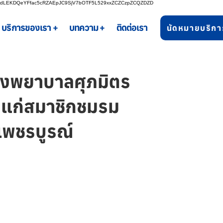
bgdLEKDQeYFfac5cRZAEpJC9SjV7bOTF5L529xxZCZCzpZCQZDZD
บริการของเรา +
บทความ +
ติดต่อเรา
นัดหมายบริกา
 โรงพยาบาลศุภมิตร
ก แก่สมาชิกชมรม
เพชรบูรณ์