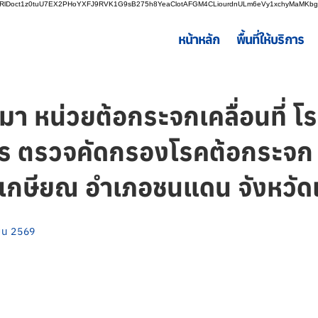
LnRlDoct1z0tuU7EX2PHoYXFJ9RVK1G9sB275h8YeaClotAFGM4CLiourdnULm6eVy1xchyMaMK
หน้าหลัก
พื้นที่ให้บริการ
านมา หน่วยต้อกระจกเคลื่อนที่
ิการ ตรวจคัดกรองโรคต้อกระจ
ยเกษียณ อำเภอชนแดน จังหวัด
ายน 2569