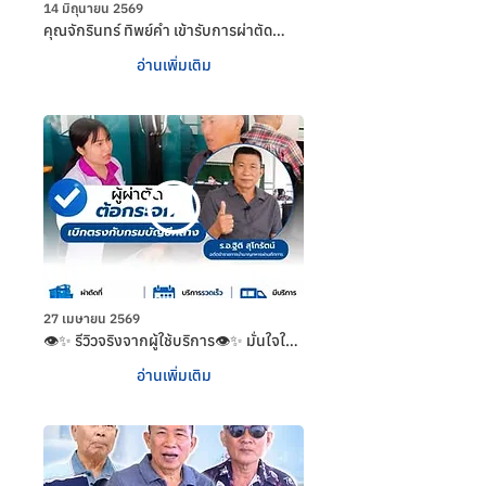
14 มิถุนายน 2569
คุณจักรินทร์ ทิพย์คำ เข้ารับการผ่าตัด
ต้อกระจก ณ เเผนกจักษุ โรงพยาบาล
อ่านเพิ่มเติม
ศุภมิตร โดยใช้สิทธิเบิกจ่ายตรงกรมบัญชี
กลาง จากสิทธิของบุตรที่รับราชการ
27 เมษายน 2569
👁️✨ รีวิวจริงจากผู้ใช้บริการ👁️✨ มั่นใจใน
มาตรฐานการรักษา และการดูแลอย่างใกล้
อ่านเพิ่มเติม
ชิดทุกขั้นตอน ที่ โรงพยาบาลศุภมิตร 💙