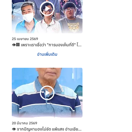
25 เมษายน 2569
👁️🏢 เพราะเราเชื่อว่า "การมองเห็นที่ดี" ไม่
ควรมีอุปสรรคเรื่องระยะทาง

อ่านเพิ่มเติม
เสียงยืนยันจากคุณฐิติ สุโกรัตน์ กับความ
ประทับใจใน "หน่วยคัดกรองต้อกระจก
เคลื่อนที่" ของโรงพยาบาลศุภมิตร ที่พร้อม
ดูแลพี่น้องข้าราชการและประชาชนทุก
ภูมิภาค
20 มีนาคม 2569
👁️ จากปัญหามองไม่ชัด แพ้แสง อ่านเขียน