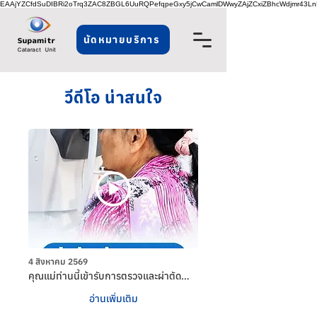
EAAjYZCfdSuDIBRi2oTrq3ZAC8ZBGL6UuRQPefqpeGxy5jCwCamlDWwyZAjZCxiZBhcWdjmr43
นัดหมายบริการ
วีดีโอ น่าสนใจ
4 สิงหาคม 2569
คุณแม่ท่านนี้เข้ารับการตรวจและผ่าตัด
ต้อกระจก โดยใช้ สิทธิเบิกจ่ายตรงกรม
อ่านเพิ่มเติม
บัญชีกลาง ในฐานะมารดาของข้าราชการ