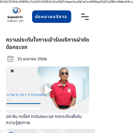
EAAjYZCfdSuDIBRi2oTrq3ZAC8ZBGL6UuRQPefqpeGxy5jCwCamlDWwyZAjZCxiZBhcWdjmr43
นัดหมายบริการ
ความประทับใจการเข้ารับบริการผ่าตัด
ต้อกระจก
11 เมษายน 2566
อย่าลืม กดไลค์ กดSubscript กดกระดิ่งเพื่อรับ
ความรู้สุขภาพ